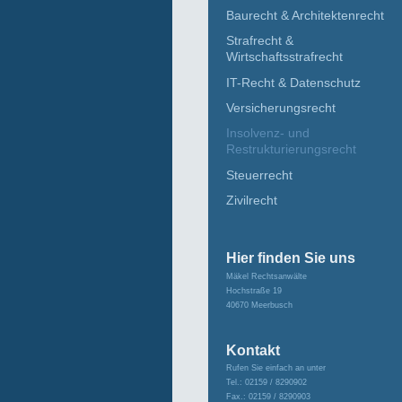
Baurecht & Architektenrecht
Strafrecht &
Wirtschaftsstrafrecht
IT-Recht & Datenschutz
Versicherungsrecht
Insolvenz- und
Restrukturierungsrecht
Steuerrecht
Zivilrecht
Hier finden Sie uns
Mäkel Rechtsanwälte
Hochstraße 19
40670
Meerbusch
Kontakt
Rufen Sie einfach an unter
Tel.: 02159 / 8290902
Fax.: 02159 / 8290903