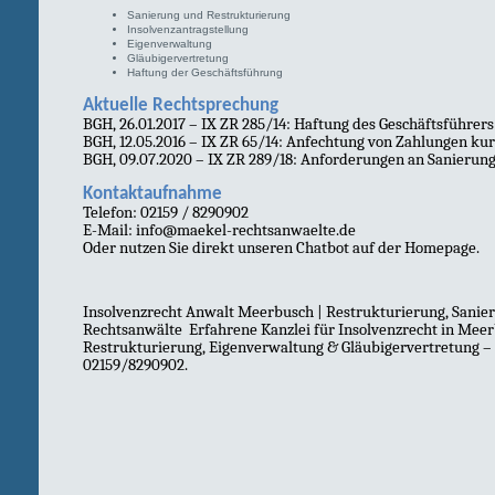
Sanierung und Restrukturierung
Insolvenzantragstellung
Eigenverwaltung
Gläubigervertretung
Haftung der Geschäftsführung
Aktuelle Rechtsprechung
BGH, 26.01.2017 – IX ZR 285/14: Haftung des Geschäftsführers
BGH, 12.05.2016 – IX ZR 65/14: Anfechtung von Zahlungen kurz
BGH, 09.07.2020 – IX ZR 289/18: Anforderungen an Sanierun
Kontaktaufnahme
Telefon: 02159 / 8290902
E-Mail: info@maekel-rechtsanwaelte.de
Oder nutzen Sie direkt unseren Chatbot auf der Homepage.
Insolvenzrecht Anwalt Meerbusch | Restrukturierung, Sanie
Rechtsanwälte
Erfahrene Kanzlei für Insolvenzrecht in Me
Restrukturierung, Eigenverwaltung & Gläubigervertretung – 
02159/8290902.