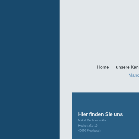
Home
unsere Kanz
Mand
Hier finden Sie uns
Mäkel Rechtsanwälte
Hochstraße 19
40670
Meerbusch