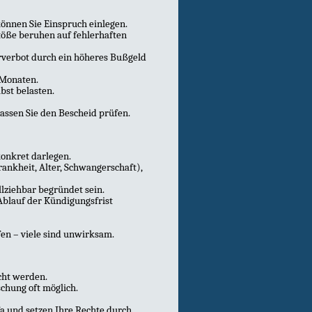
können Sie Einspruch einlegen.
töße beruhen auf fehlerhaften
rverbot durch ein höheres Bußgeld
 Monaten.
bst belasten.
lassen Sie den Bescheid prüfen.
onkret darlegen.
rankheit, Alter, Schwangerschaft),
llziehbar begründet sein.
Ablauf der Kündigungsfrist
en – viele sind unwirksam.
cht werden.
schung oft möglich.
 und setzen Ihre Rechte durch.