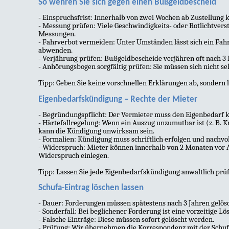
So wehren Sie sich gegen einen Bußgeldbescheid
- Einspruchsfrist: Innerhalb von zwei Wochen ab Zustellung 
- Messung prüfen: Viele Geschwindigkeits- oder Rotlichtvers
Messungen.
- Fahrverbot vermeiden: Unter Umständen lässt sich ein Fah
abwenden.
- Verjährung prüfen: Bußgeldbescheide verjähren oft nach 3
- Anhörungsbogen sorgfältig prüfen: Sie müssen sich nicht sel
Tipp: Geben Sie keine vorschnellen Erklärungen ab, sondern 
Eigenbedarfskündigung – Rechte der Mieter
- Begründungspflicht: Der Vermieter muss den Eigenbedarf k
- Härtefallregelung: Wenn ein Auszug unzumutbar ist (z. B. K
kann die Kündigung unwirksam sein.
- Formalien: Kündigung muss schriftlich erfolgen und nachvo
- Widerspruch: Mieter können innerhalb von 2 Monaten vor 
Widerspruch einlegen.
Tipp: Lassen Sie jede Eigenbedarfskündigung anwaltlich prüf
Schufa-Eintrag löschen lassen
- Dauer: Forderungen müssen spätestens nach 3 Jahren gelös
- Sonderfall: Bei beglichener Forderung ist eine vorzeitige Lö
- Falsche Einträge: Diese müssen sofort gelöscht werden.
- Prüfung: Wir übernehmen die Korrespondenz mit der Schufa