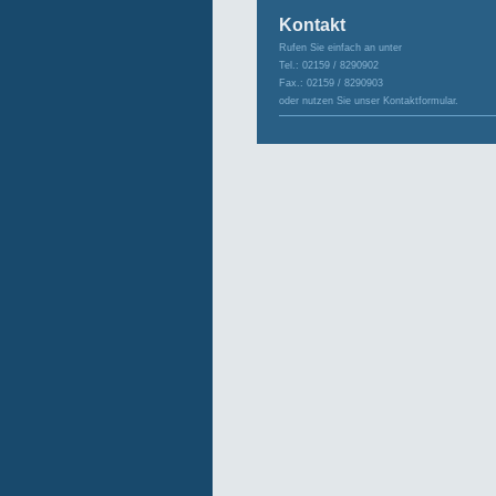
Kontakt
Rufen Sie einfach an unter
Tel.: 02159 / 8290902
Fax.: 02159 / 8290903
oder nutzen Sie unser Kontaktformular.